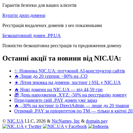
Гарантія безпеки для ваших клієнтів
Купити дроп-домени
Реєстрація видалених доменів з seo показниками
Безкоштовний домен .PP.UA
Повністю безкоштовна реєстрація та продовження домену
Останні акції та новини від NIC.UA:
✨ Новинка NIC.UA: потужний AI-конструктор сайтів
🔥 Лише до 20 серпня: −80% на .CO
☀️ Літня знижка на домени, хостинг і SSL у NIC.UA
🔥 Нові домени на NIC.UA — від 44,59 грн
🎁 День народження .XYZ: -50% на реєстрацію домену
Передзамовте свій .PAY домен уже зараз
🔥 –30% на хостинг із DirectAdmin — лише до 20 травня
Отримай .PAY за пріоритетом по ТМ — тільки в квітні 20
©
NIC.UA
LLC,
2026 &
NicNames, Inc
&
domain.pay